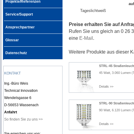
Projekte/Referenzen
au
Tageslichtweiß
Service/Support
Preise erhalten Sie auf Anfra
Ansprechpartner
Rufen Sie uns gleich an 0 26 3
eine
E-Mail
.
Glossar
Weitere Produkte aus dieser K
Datenschutz
STRL-45 Straßenleuch
45 Watt, 3.060 Lumen 
KONTAKT
Ing.-Büro Weis
Details >>
Technical Innovation
Wendelsgasse 6
STRL-90 Straßenleuch
D-56653 Wassenach
90 Watt, 6.120 Lumen 
Anfahrt
So finden Sie zu uns >>
Details >>
Sie erreichen uns von: