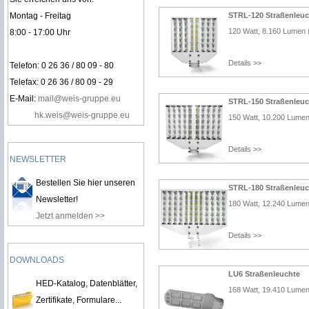
Montag - Freitag
STRL-120 Straßenleuc
120 Watt, 8.160 Lumen
8:00 - 17:00 Uhr
Details >>
Telefon: 0 26 36 / 80 09 - 80
Telefax: 0 26 36 / 80 09 - 29
E-Mail:
mail@weis-gruppe.eu
STRL-150 Straßenleuc
hk.weis@weis-gruppe.eu
150 Watt, 10.200 Lume
Details >>
NEWSLETTER
Bestellen Sie hier unseren
STRL-180 Straßenleuc
Newsletter!
180 Watt, 12.240 Lume
Jetzt anmelden >>
Details >>
DOWNLOADS
LU6 Straßenleuchte
HED-Katalog, Datenblätter,
168 Watt, 19.410 Lume
Zertifikate, Formulare...