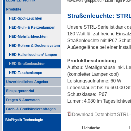
/
LED/HED Technik
www.weis-gruppe.eu
Licht High Pow
Produkte
Straßenleuchte: STR
HED-Spot-Leuchten
Unsere STRL-Serie ist dank d
HED-Glüh- & Kerzenlampen
180
Watt
für zahlreiche Einsat
HED-Mehrfarbleuchten
Straßenleuchte mit IP67 Schutzk
HED-Röhren & Deckensystem
Außengelände bei einer Install
HED-Hallenleuchten/-lampen
Produktbeschreibung
HED-Straßenleuchten
Aufbau: Metallgehäuse inkl. Le
HED-Taschenlampe
(kompletter Lampenkopf)
Leistungsaufnahme: 60 W
Unverbindliches Angebot
Lebensdauer: bis zu 60.000 S
Einsparpotenzial
Schutzklasse: IP67
Fragen & Antworten
Lumen: 4.080 lm Tageslichtwe
Fach- & Großhändleranfragen
Download Datenblatt STRL
BioPhysik Technologie
Lichtfarbe
L